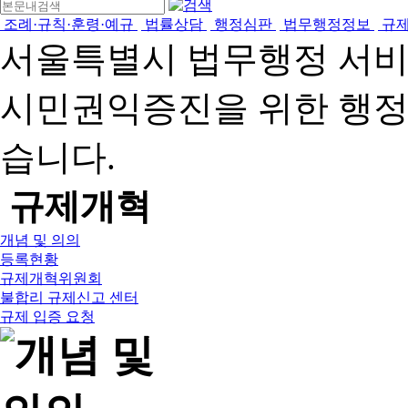
조례·규칙·훈령·예규
법률상담
행정심판
법무행정정보
규
서울특별시 법무행정 서
시민권익증진을 위한 행
습니다.
규제개혁
개념 및 의의
등록현황
규제개혁위원회
불합리 규제신고 센터
규제 입증 요청