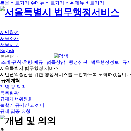
본문 바로가기
주메뉴 바로가기
하위메뉴 바로가기
시민참여
서울소개
서울시보
English
조례·규칙·훈령·예규
법률상담
행정심판
법무행정정보
규
서울특별시 법무행정 서비스
시민권익증진을 위한 행정서비스를 구현하도록 노력하겠습니다
규제개혁
개념 및 의의
등록현황
규제개혁위원회
불합리 규제신고 센터
규제 입증 요청
홈