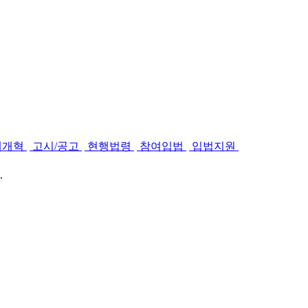
제개혁
고시/공고
현행법령
참여입법
입법지원
.