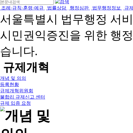
조례·규칙·훈령·예규
법률상담
행정심판
법무행정정보
규
서울특별시 법무행정 서
시민권익증진을 위한 행
습니다.
규제개혁
개념 및 의의
등록현황
규제개혁위원회
불합리 규제신고 센터
규제 입증 요청