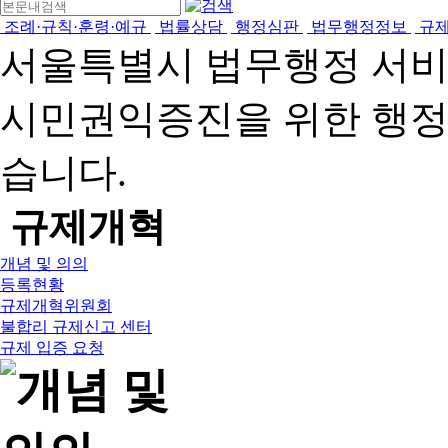
조례·규칙·훈령·예규
법률상담
행정심판
법무행정정보
규
서울특별시 법무행정 서
시민권익증진을 위한 행
습니다.
규제개혁
개념 및 의의
등록현황
규제개혁위원회
불합리 규제신고 센터
규제 입증 요청