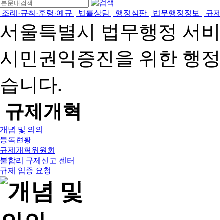
조례·규칙·훈령·예규
법률상담
행정심판
법무행정정보
규
서울특별시 법무행정 서
시민권익증진을 위한 행
습니다.
규제개혁
개념 및 의의
등록현황
규제개혁위원회
불합리 규제신고 센터
규제 입증 요청