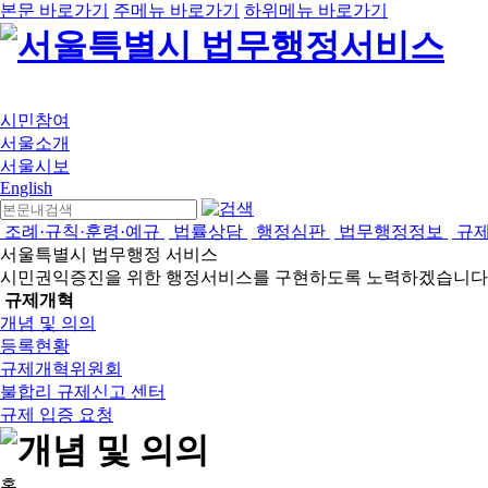
본문 바로가기
주메뉴 바로가기
하위메뉴 바로가기
시민참여
서울소개
서울시보
English
조례·규칙·훈령·예규
법률상담
행정심판
법무행정정보
규
서울특별시 법무행정 서비스
시민권익증진을 위한 행정서비스를 구현하도록 노력하겠습니다
규제개혁
개념 및 의의
등록현황
규제개혁위원회
불합리 규제신고 센터
규제 입증 요청
홈