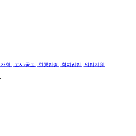
제개혁
고시/공고
현행법령
참여입법
입법지원
.