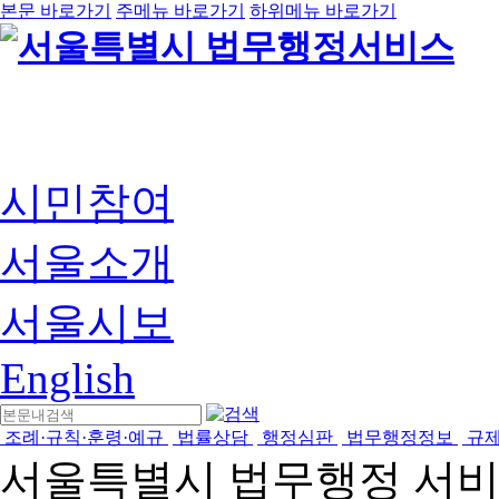
본문 바로가기
주메뉴 바로가기
하위메뉴 바로가기
시민참여
서울소개
서울시보
English
조례·규칙·훈령·예규
법률상담
행정심판
법무행정정보
규
서울특별시 법무행정 서