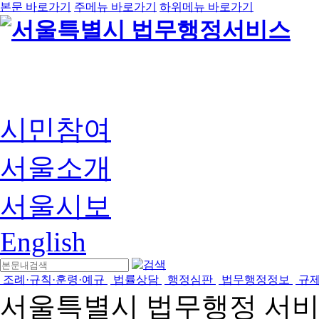
본문 바로가기
주메뉴 바로가기
하위메뉴 바로가기
시민참여
서울소개
서울시보
English
조례·규칙·훈령·예규
법률상담
행정심판
법무행정정보
규
서울특별시 법무행정 서