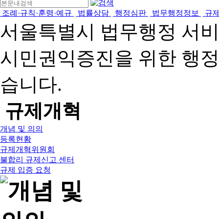
조례·규칙·훈령·예규
법률상담
행정심판
법무행정정보
규
서울특별시 법무행정 서
시민권익증진을 위한 행
습니다.
규제개혁
개념 및 의의
등록현황
규제개혁위원회
불합리 규제신고 센터
규제 입증 요청