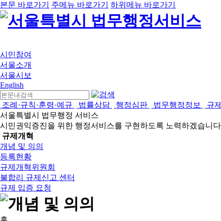
본문 바로가기
주메뉴 바로가기
하위메뉴 바로가기
시민참여
서울소개
서울시보
English
조례·규칙·훈령·예규
법률상담
행정심판
법무행정정보
규
서울특별시 법무행정 서비스
시민권익증진을 위한 행정서비스를 구현하도록 노력하겠습니다
규제개혁
개념 및 의의
등록현황
규제개혁위원회
불합리 규제신고 센터
규제 입증 요청
홈