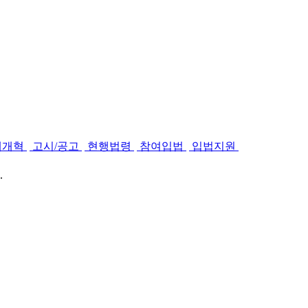
제개혁
고시/공고
현행법령
참여입법
입법지원
.