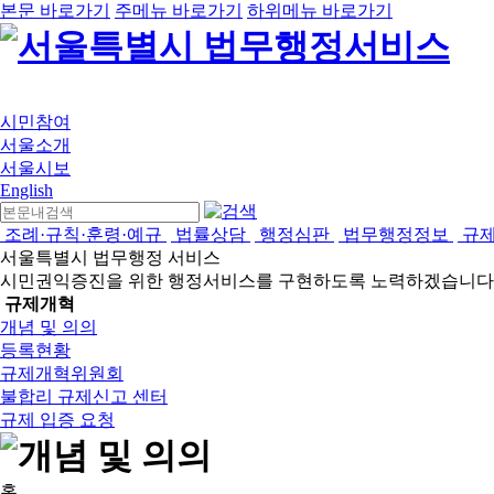
본문 바로가기
주메뉴 바로가기
하위메뉴 바로가기
시민참여
서울소개
서울시보
English
조례·규칙·훈령·예규
법률상담
행정심판
법무행정정보
규
서울특별시 법무행정 서비스
시민권익증진을 위한 행정서비스를 구현하도록 노력하겠습니다
규제개혁
개념 및 의의
등록현황
규제개혁위원회
불합리 규제신고 센터
규제 입증 요청
홈