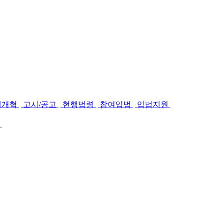
제개혁
고시/공고
현행법령
참여입법
입법지원
.