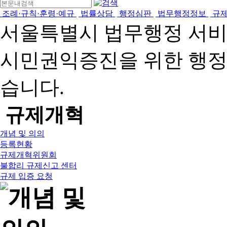
조례·규칙·훈령·예규
법률상담
행정심판
법무행정정보
규
서울특별시 법무행정 서
시민권익증진을 위한 행
습니다.
규제개혁
개념 및 의의
등록현황
규제개혁위원회
불합리 규제신고 센터
규제 입증 요청