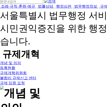
조례·규칙·훈령·예규
법률상담
행정심판
법무행정정보
규
서울특별시 법무행정 서
시민권익증진을 위한 행
습니다.
규제개혁
개념 및 의의
등록현황
규제개혁위원회
불합리 규제신고 센터
규제 입증 요청