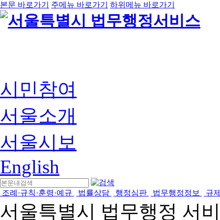
본문 바로가기
주메뉴 바로가기
하위메뉴 바로가기
시민참여
서울소개
서울시보
English
조례·규칙·훈령·예규
법률상담
행정심판
법무행정정보
규
서울특별시 법무행정 서