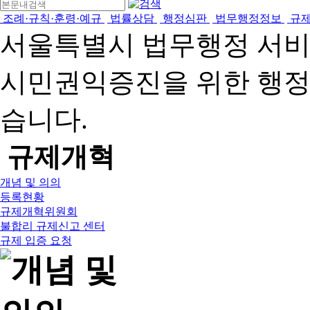
조례·규칙·훈령·예규
법률상담
행정심판
법무행정정보
규
서울특별시 법무행정 서
시민권익증진을 위한 행
습니다.
규제개혁
개념 및 의의
등록현황
규제개혁위원회
불합리 규제신고 센터
규제 입증 요청