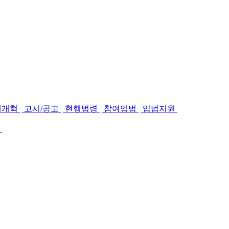
제개혁
고시/공고
현행법령
참여입법
입법지원
.