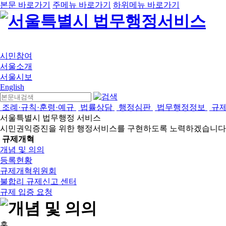
본문 바로가기
주메뉴 바로가기
하위메뉴 바로가기
시민참여
서울소개
서울시보
English
조례·규칙·훈령·예규
법률상담
행정심판
법무행정정보
규
서울특별시 법무행정 서비스
시민권익증진을 위한 행정서비스를 구현하도록 노력하겠습니다
규제개혁
개념 및 의의
등록현황
규제개혁위원회
불합리 규제신고 센터
규제 입증 요청
홈