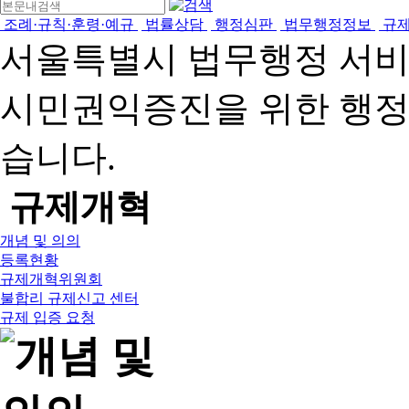
조례·규칙·훈령·예규
법률상담
행정심판
법무행정정보
규
서울특별시 법무행정 서
시민권익증진을 위한 행
습니다.
규제개혁
개념 및 의의
등록현황
규제개혁위원회
불합리 규제신고 센터
규제 입증 요청