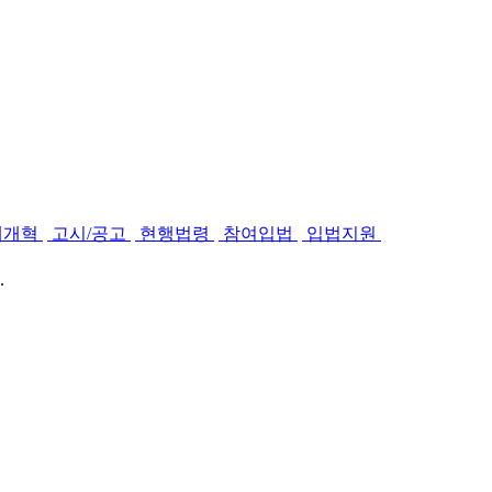
제개혁
고시/공고
현행법령
참여입법
입법지원
.