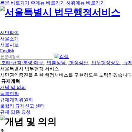
본문 바로가기
주메뉴 바로가기
하위메뉴 바로가기
시민참여
서울소개
서울시보
English
조례·규칙·훈령·예규
법률상담
행정심판
법무행정정보
규
서울특별시 법무행정 서비스
시민권익증진을 위한 행정서비스를 구현하도록 노력하겠습니다
규제개혁
개념 및 의의
등록현황
규제개혁위원회
불합리 규제신고 센터
규제 입증 요청
홈