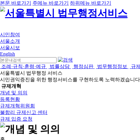
본문 바로가기
주메뉴 바로가기
하위메뉴 바로가기
시민참여
서울소개
서울시보
English
조례·규칙·훈령·예규
법률상담
행정심판
법무행정정보
규
서울특별시 법무행정 서비스
시민권익증진을 위한 행정서비스를 구현하도록 노력하겠습니다
규제개혁
개념 및 의의
등록현황
규제개혁위원회
불합리 규제신고 센터
규제 입증 요청
홈