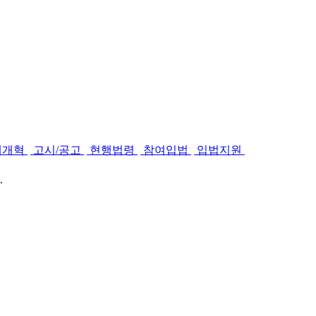
제개혁
고시/공고
현행법령
참여입법
입법지원
.