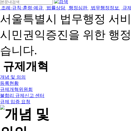
조례·규칙·훈령·예규
법률상담
행정심판
법무행정정보
규
서울특별시 법무행정 서
시민권익증진을 위한 행
습니다.
규제개혁
개념 및 의의
등록현황
규제개혁위원회
불합리 규제신고 센터
규제 입증 요청