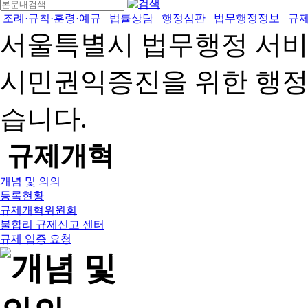
조례·규칙·훈령·예규
법률상담
행정심판
법무행정정보
규
서울특별시 법무행정 서
시민권익증진을 위한 행
습니다.
규제개혁
개념 및 의의
등록현황
규제개혁위원회
불합리 규제신고 센터
규제 입증 요청