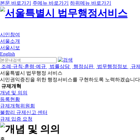
본문 바로가기
주메뉴 바로가기
하위메뉴 바로가기
시민참여
서울소개
서울시보
English
조례·규칙·훈령·예규
법률상담
행정심판
법무행정정보
규
서울특별시 법무행정 서비스
시민권익증진을 위한 행정서비스를 구현하도록 노력하겠습니다
규제개혁
개념 및 의의
등록현황
규제개혁위원회
불합리 규제신고 센터
규제 입증 요청
홈