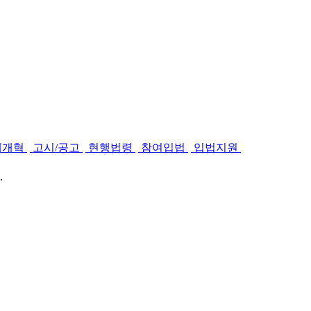
제개혁
고시/공고
현행법령
참여입법
입법지원
.