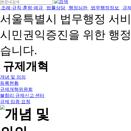
조례·규칙·훈령·예규
법률상담
행정심판
법무행정정보
규
서울특별시 법무행정 서
시민권익증진을 위한 행
습니다.
규제개혁
개념 및 의의
등록현황
규제개혁위원회
불합리 규제신고 센터
규제 입증 요청