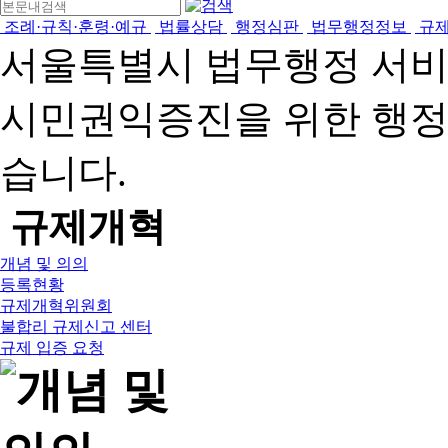
조례·규칙·훈령·예규
법률상담
행정심판
법무행정정보
규
서울특별시 법무행정 서
시민권익증진을 위한 행
습니다.
규제개혁
개념 및 의의
등록현황
규제개혁위원회
불합리 규제신고 센터
규제 입증 요청