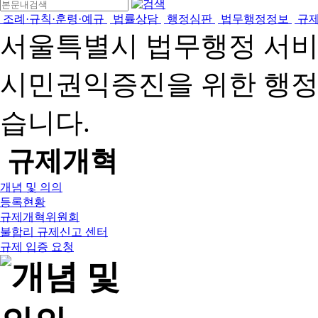
조례·규칙·훈령·예규
법률상담
행정심판
법무행정정보
규
서울특별시 법무행정 서
시민권익증진을 위한 행
습니다.
규제개혁
개념 및 의의
등록현황
규제개혁위원회
불합리 규제신고 센터
규제 입증 요청