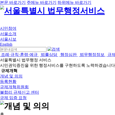
본문 바로가기
주메뉴 바로가기
하위메뉴 바로가기
시민참여
서울소개
서울시보
English
조례·규칙·훈령·예규
법률상담
행정심판
법무행정정보
규
서울특별시 법무행정 서비스
시민권익증진을 위한 행정서비스를 구현하도록 노력하겠습니다
규제개혁
개념 및 의의
등록현황
규제개혁위원회
불합리 규제신고 센터
규제 입증 요청
홈