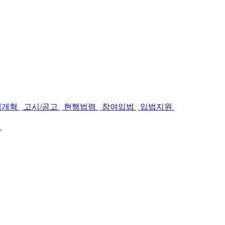
제개혁
고시/공고
현행법령
참여입법
입법지원
.