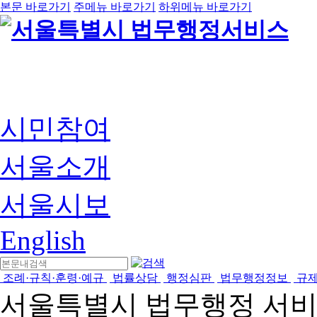
본문 바로가기
주메뉴 바로가기
하위메뉴 바로가기
시민참여
서울소개
서울시보
English
조례·규칙·훈령·예규
법률상담
행정심판
법무행정정보
규
서울특별시 법무행정 서