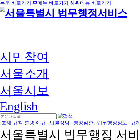
본문 바로가기
주메뉴 바로가기
하위메뉴 바로가기
시민참여
서울소개
서울시보
English
조례·규칙·훈령·예규
법률상담
행정심판
법무행정정보
규
서울특별시 법무행정 서