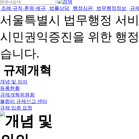
조례·규칙·훈령·예규
법률상담
행정심판
법무행정정보
규
서울특별시 법무행정 서
시민권익증진을 위한 행
습니다.
규제개혁
개념 및 의의
등록현황
규제개혁위원회
불합리 규제신고 센터
규제 입증 요청