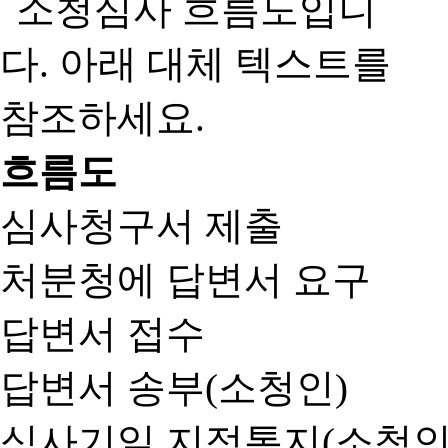
흐름도
심사청구서 제출
처분청에 답변서 요구
답변서 접수
답변서 송부(소청인)
심사기일 지정통지(소청인