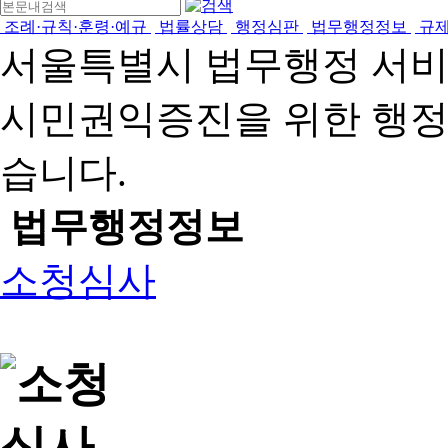
조례·규칙·훈령·예규
법률상담
행정심판
법무행정정보
규
서울특별시 법무행정 서
시민권익증진을 위한 행
습니다.
법무행정정보
소청심사