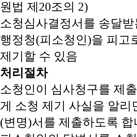
원법 제20조의 2)
소청심사결정서를 송달받는
행정청(피소청인)을 피고
제기할 수 있음
처리절차
소청인이 심사청구를 제출
게 소청 제기 사실을 알
(변명)서를 제출하도록 합