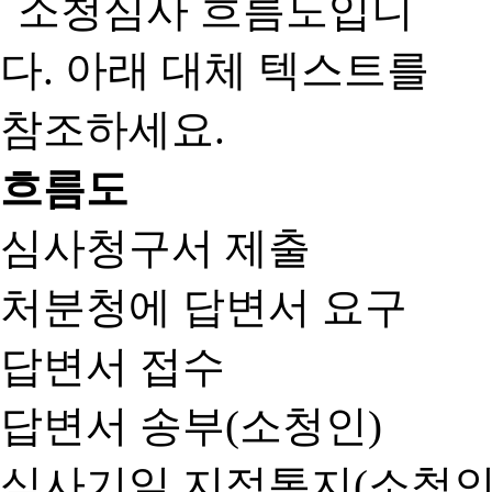
흐름도
심사청구서 제출
처분청에 답변서 요구
답변서 접수
답변서 송부(소청인)
심사기일 지정통지(소청인