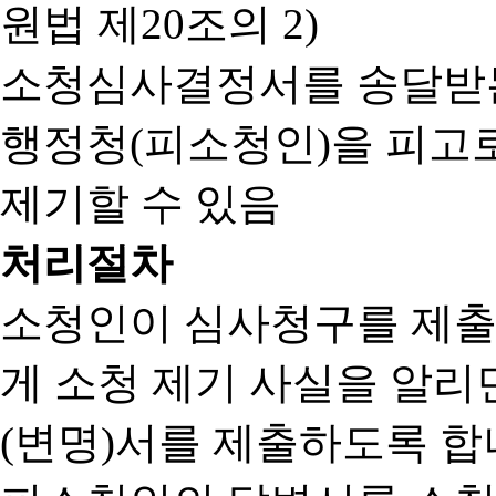
원법 제20조의 2)
소청심사결정서를 송달받는
행정청(피소청인)을 피고
제기할 수 있음
처리절차
소청인이 심사청구를 제출
게 소청 제기 사실을 알
(변명)서를 제출하도록 합