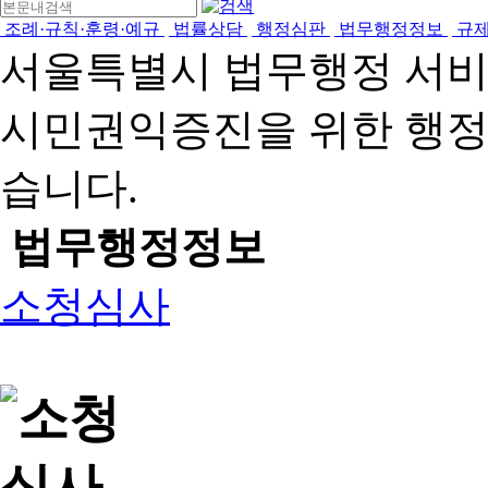
조례·규칙·훈령·예규
법률상담
행정심판
법무행정정보
규
서울특별시 법무행정 서
시민권익증진을 위한 행
습니다.
법무행정정보
소청심사