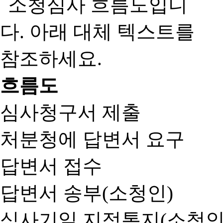
흐름도
심사청구서 제출
처분청에 답변서 요구
답변서 접수
답변서 송부(소청인)
심사기일 지정통지(소청인