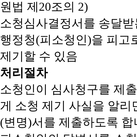
원법 제20조의 2)
소청심사결정서를 송달받는
행정청(피소청인)을 피고
제기할 수 있음
처리절차
소청인이 심사청구를 제출
게 소청 제기 사실을 알
(변명)서를 제출하도록 합