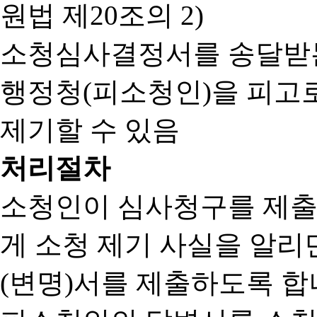
원법 제20조의 2)
소청심사결정서를 송달받는
행정청(피소청인)을 피고
제기할 수 있음
처리절차
소청인이 심사청구를 제출
게 소청 제기 사실을 알
(변명)서를 제출하도록 합