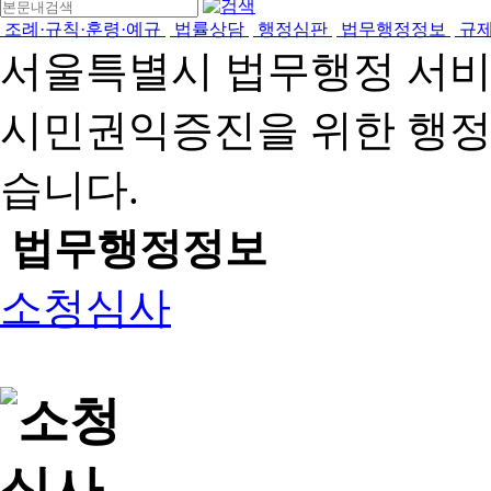
조례·규칙·훈령·예규
법률상담
행정심판
법무행정정보
규
서울특별시 법무행정 서
시민권익증진을 위한 행
습니다.
법무행정정보
소청심사