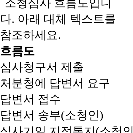
흐름도
심사청구서 제출
처분청에 답변서 요구
답변서 접수
답변서 송부(소청인)
심사기일 지정통지(소청인