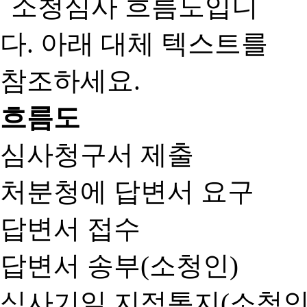
흐름도
심사청구서 제출
처분청에 답변서 요구
답변서 접수
답변서 송부(소청인)
심사기일 지정통지(소청인