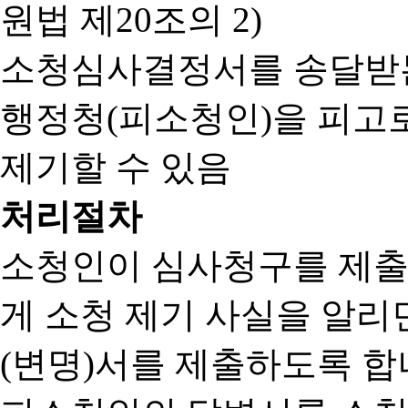
원법 제20조의 2)
소청심사결정서를 송달받는
행정청(피소청인)을 피고
제기할 수 있음
처리절차
소청인이 심사청구를 제출
게 소청 제기 사실을 알
(변명)서를 제출하도록 합