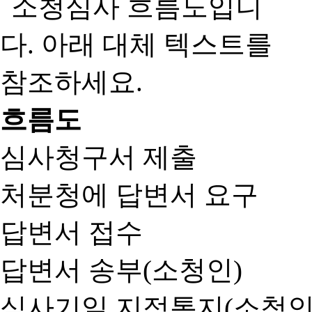
흐름도
심사청구서 제출
처분청에 답변서 요구
답변서 접수
답변서 송부(소청인)
심사기일 지정통지(소청인