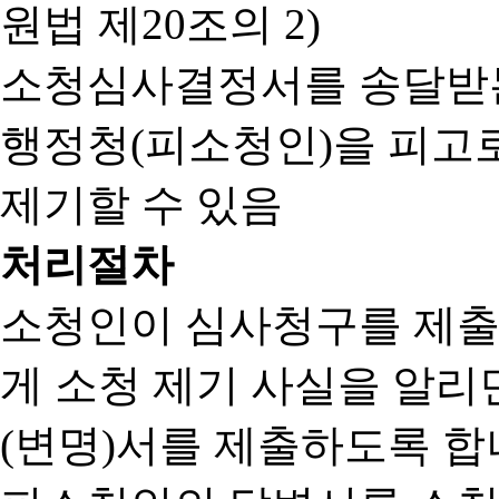
원법 제20조의 2)
소청심사결정서를 송달받는
행정청(피소청인)을 피고
제기할 수 있음
처리절차
소청인이 심사청구를 제출
게 소청 제기 사실을 알
(변명)서를 제출하도록 합