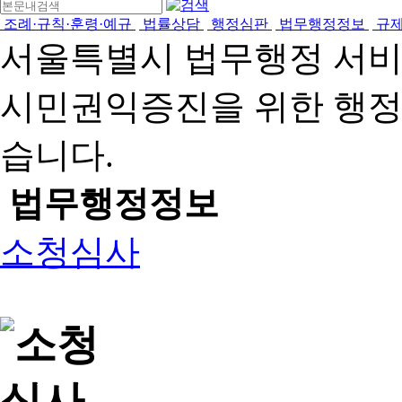
조례·규칙·훈령·예규
법률상담
행정심판
법무행정정보
규
서울특별시 법무행정 서
시민권익증진을 위한 행
습니다.
법무행정정보
소청심사