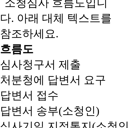
흐름도
심사청구서 제출
처분청에 답변서 요구
답변서 접수
답변서 송부(소청인)
심사기일 지정통지(소청인