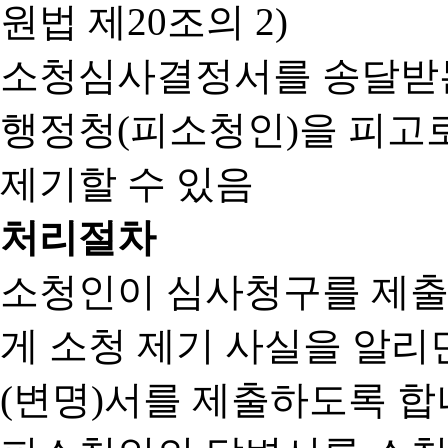
원법 제20조의 2)
소청심사결정서를 송달받는
행정청(피소청인)을 피고
제기할 수 있음
처리절차
소청인이 심사청구를 제출
게 소청 제기 사실을 알
(변명)서를 제출하도록 합