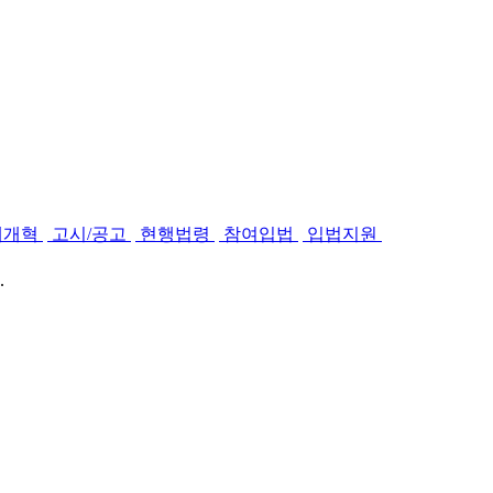
제개혁
고시/공고
현행법령
참여입법
입법지원
.