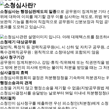
소청심사는 행정심판제도의 일종
으로 공무원이 징계처분 기타 
위에 대하여 이의를 제기할 경우 이를 심사하는 제도로, 위법 부
보완적 기능을 통하여 직접적으로 공무원의 신분보장과 직업 공
효과를 도모하고 있습니다.
소청제기 대상공무원
일반직, 특정직 등 경력직공무원(시, 시 산하 및 자치구 공무원, 
특수경력직공무원 : 원칙적으로 소청대상에 포함되지 않음
심사 청구기간
공무원이 징계처분이나, 강임·휴직·직위해제 또는 직권면직을 받
그 밖에 본인의 의사에 반하는 불이익 처분을 받았을 때는 그 처분
심사결정의 효력
소청심사위원회의 결정은 처분행정청을 기속하며 처분권자는 위
행정소송과의 관계
소청을 거치지 않고 행정소송을 제기할 수 없음(지방공무원법 제2
소청심사결정서를 송달받는 날로부터 90일 이내네 처분행정청(피
처리절차
소청인이 심사청구를 제출하면 우선 피소청인(처분청)에게 소청
피소청인의 답변서를 소청인에게 우송합니다.