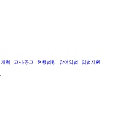
제개혁
고시/공고
현행법령
참여입법
입법지원
.