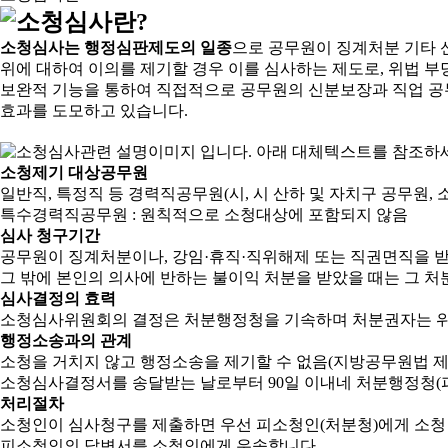
소청심사는 행정심판제도의 일종
으로 공무원이 징계처분 기타 
위에 대하여 이의를 제기할 경우 이를 심사하는 제도로, 위법 부
보완적 기능을 통하여 직접적으로 공무원의 신분보장과 직업 공
효과를 도모하고 있습니다.
소청제기 대상공무원
일반직, 특정직 등 경력직공무원(시, 시 산하 및 자치구 공무원, 
특수경력직공무원 : 원칙적으로 소청대상에 포함되지 않음
심사 청구기간
공무원이 징계처분이나, 강임·휴직·직위해제 또는 직권면직을 받
그 밖에 본인의 의사에 반하는 불이익 처분을 받았을 때는 그 처분
심사결정의 효력
소청심사위원회의 결정은 처분행정청을 기속하며 처분권자는 위
행정소송과의 관계
소청을 거치지 않고 행정소송을 제기할 수 없음(지방공무원법 제2
소청심사결정서를 송달받는 날로부터 90일 이내네 처분행정청(피
처리절차
소청인이 심사청구를 제출하면 우선 피소청인(처분청)에게 소청
피소청인의 답변서를 소청인에게 우송합니다.