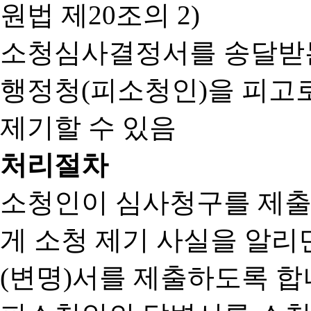
원법 제20조의 2)
소청심사결정서를 송달받는
행정청(피소청인)을 피고
제기할 수 있음
처리절차
소청인이 심사청구를 제출
게 소청 제기 사실을 알
(변명)서를 제출하도록 합