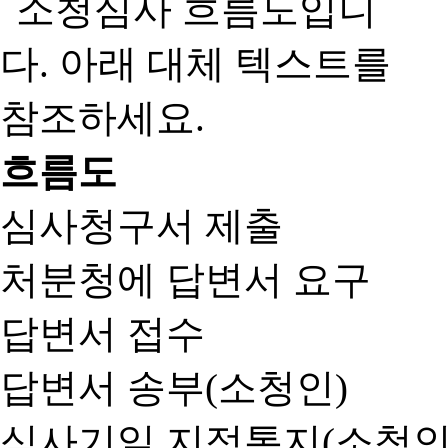
흐름도
심사청구서 제출
처분청에 답변서 요구
답변서 접수
답변서 송부(소청인)
심사기일 지정통지(소청인