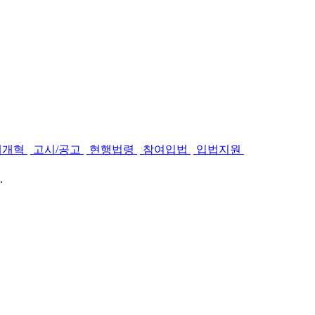
제개혁
고시/공고
현행법령
참여입법
입법지원
.