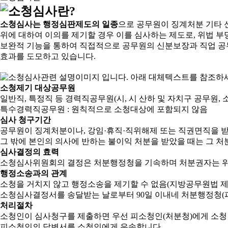
소청심사는 행정심판제도의 일종
으로 공무원이 징계처분 기타 
위에 대하여 이의를 제기할 경우 이를 심사하는 제도로, 위법 부
보완적 기능을 통하여 직접적으로 공무원의 신분보장과 직업 공
효과를 도모하고 있습니다.
소청제기 대상공무원
일반직, 특정직 등 경력직공무원(시, 시 산하 및 자치구 공무원, 
특수경력직공무원 : 원칙적으로 소청대상에 포함되지 않음
심사 청구기간
공무원이 징계처분이나, 강임·휴직·직위해제 또는 직권면직을 받
그 밖에 본인의 의사에 반하는 불이익 처분을 받았을 때는 그 처분
심사결정의 효력
소청심사위원회의 결정은 처분행정청을 기속하며 처분권자는 위
행정소송과의 관계
소청을 거치지 않고 행정소송을 제기할 수 없음(지방공무원법 제2
소청심사결정서를 송달받는 날로부터 90일 이내네 처분행정청(피
처리절차
소청인이 심사청구를 제출하면 우선 피소청인(처분청)에게 소청
피소청인의 답변서를 소청인에게 우송합니다.