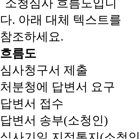
흐름도
심사청구서 제출
처분청에 답변서 요구
답변서 접수
답변서 송부(소청인)
심사기일 지정통지(소청인