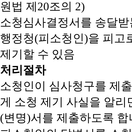
원법 제20조의 2)
소청심사결정서를 송달받는
행정청(피소청인)을 피고
제기할 수 있음
처리절차
소청인이 심사청구를 제출
게 소청 제기 사실을 알
(변명)서를 제출하도록 합