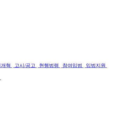
제개혁
고시/공고
현행법령
참여입법
입법지원
.