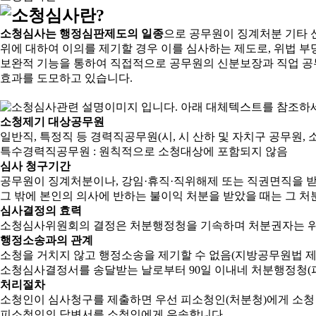
소청심사는 행정심판제도의 일종
으로 공무원이 징계처분 기타 
위에 대하여 이의를 제기할 경우 이를 심사하는 제도로, 위법 부
보완적 기능을 통하여 직접적으로 공무원의 신분보장과 직업 공
효과를 도모하고 있습니다.
소청제기 대상공무원
일반직, 특정직 등 경력직공무원(시, 시 산하 및 자치구 공무원, 
특수경력직공무원 : 원칙적으로 소청대상에 포함되지 않음
심사 청구기간
공무원이 징계처분이나, 강임·휴직·직위해제 또는 직권면직을 받
그 밖에 본인의 의사에 반하는 불이익 처분을 받았을 때는 그 처분
심사결정의 효력
소청심사위원회의 결정은 처분행정청을 기속하며 처분권자는 위
행정소송과의 관계
소청을 거치지 않고 행정소송을 제기할 수 없음(지방공무원법 제2
소청심사결정서를 송달받는 날로부터 90일 이내네 처분행정청(피
처리절차
소청인이 심사청구를 제출하면 우선 피소청인(처분청)에게 소청
피소청인의 답변서를 소청인에게 우송합니다.