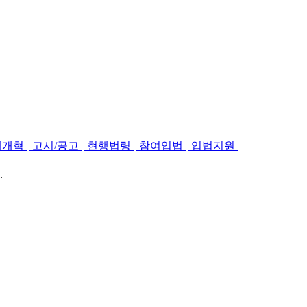
제개혁
고시/공고
현행법령
참여입법
입법지원
.