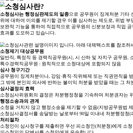
소청심사는 행정심판제도의 일종
으로 공무원이 징계처분 기타 
위에 대하여 이의를 제기할 경우 이를 심사하는 제도로, 위법 부
보완적 기능을 통하여 직접적으로 공무원의 신분보장과 직업 공
효과를 도모하고 있습니다.
소청제기 대상공무원
일반직, 특정직 등 경력직공무원(시, 시 산하 및 자치구 공무원, 
특수경력직공무원 : 원칙적으로 소청대상에 포함되지 않음
심사 청구기간
공무원이 징계처분이나, 강임·휴직·직위해제 또는 직권면직을 받
그 밖에 본인의 의사에 반하는 불이익 처분을 받았을 때는 그 처분
심사결정의 효력
소청심사위원회의 결정은 처분행정청을 기속하며 처분권자는 위
행정소송과의 관계
소청을 거치지 않고 행정소송을 제기할 수 없음(지방공무원법 제2
소청심사결정서를 송달받는 날로부터 90일 이내네 처분행정청(피
처리절차
소청인이 심사청구를 제출하면 우선 피소청인(처분청)에게 소청
피소청인의 답변서를 소청인에게 우송합니다.