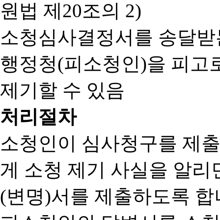
원법 제20조의 2)
소청심사결정서를 송달받는
행정청(피소청인)을 피고
제기할 수 있음
처리절차
소청인이 심사청구를 제출
게 소청 제기 사실을 알
(변명)서를 제출하도록 합