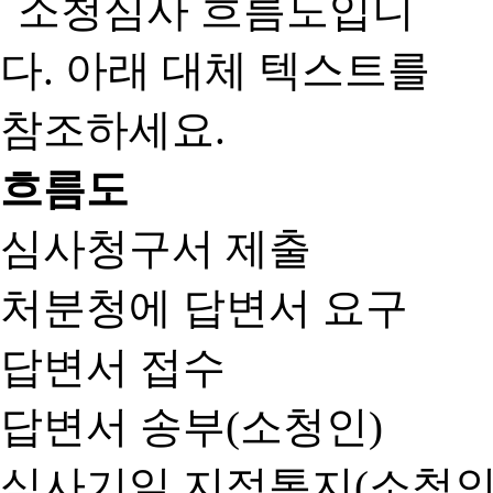
흐름도
심사청구서 제출
처분청에 답변서 요구
답변서 접수
답변서 송부(소청인)
심사기일 지정통지(소청인