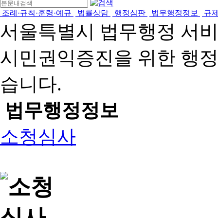
조례·규칙·훈령·예규
법률상담
행정심판
법무행정정보
규
서울특별시 법무행정 서
시민권익증진을 위한 행
습니다.
법무행정정보
소청심사