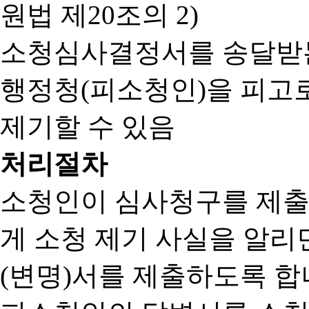
원법 제20조의 2)
소청심사결정서를 송달받는
행정청(피소청인)을 피고
제기할 수 있음
처리절차
소청인이 심사청구를 제출
게 소청 제기 사실을 알
(변명)서를 제출하도록 합