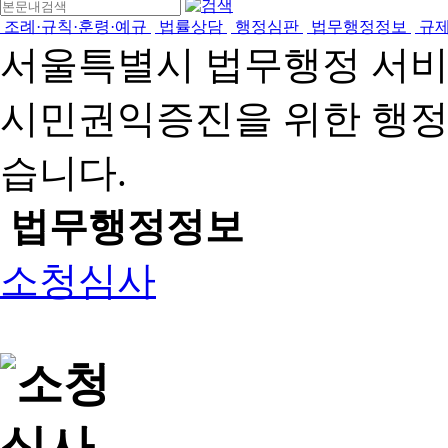
조례·규칙·훈령·예규
법률상담
행정심판
법무행정정보
규
서울특별시 법무행정 서
시민권익증진을 위한 행
습니다.
법무행정정보
소청심사