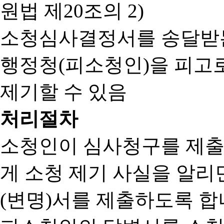
원법 제20조의 2)
소청심사결정서를 송달받는
행정청(피소청인)을 피고
제기할 수 있음
처리절차
소청인이 심사청구를 제출
게 소청 제기 사실을 알
(변명)서를 제출하도록 합