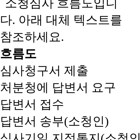
흐름도
심사청구서 제출
처분청에 답변서 요구
답변서 접수
답변서 송부(소청인)
심사기일 지정통지(소청인