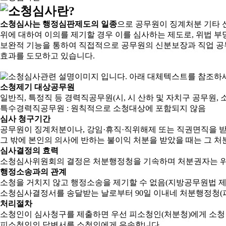
소청심사는 행정심판제도의 일종
으로 공무원이 징계처분 기타 
위에 대하여 이의를 제기할 경우 이를 심사하는 제도로, 위법 부
보완적 기능을 통하여 직접적으로 공무원의 신분보장과 직업 공
효과를 도모하고 있습니다.
소청제기 대상공무원
일반직, 특정직 등 경력직공무원(시, 시 산하 및 자치구 공무원, 
특수경력직공무원 : 원칙적으로 소청대상에 포함되지 않음
심사 청구기간
공무원이 징계처분이나, 강임·휴직·직위해제 또는 직권면직을 받
그 밖에 본인의 의사에 반하는 불이익 처분을 받았을 때는 그 처분
심사결정의 효력
소청심사위원회의 결정은 처분행정청을 기속하며 처분권자는 위
행정소송과의 관계
소청을 거치지 않고 행정소송을 제기할 수 없음(지방공무원법 제2
소청심사결정서를 송달받는 날로부터 90일 이내네 처분행정청(피
처리절차
소청인이 심사청구를 제출하면 우선 피소청인(처분청)에게 소청
피소청인의 답변서를 소청인에게 우송합니다.