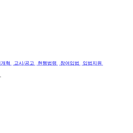
제개혁
고시/공고
현행법령
참여입법
입법지원
.