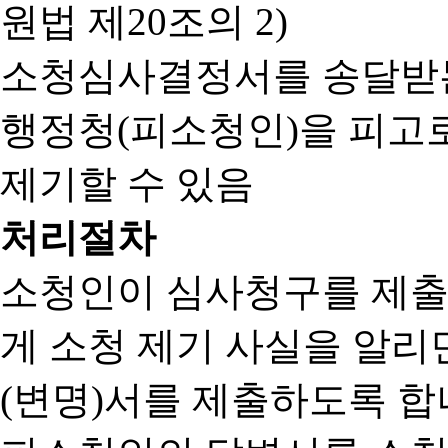
원법 제20조의 2)
소청심사결정서를 송달받는
행정청(피소청인)을 피고
제기할 수 있음
처리절차
소청인이 심사청구를 제출
게 소청 제기 사실을 알
(변명)서를 제출하도록 합