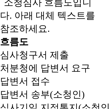
흐름도
심사청구서 제출
처분청에 답변서 요구
답변서 접수
답변서 송부(소청인)
심사기일 지정통지(소청인