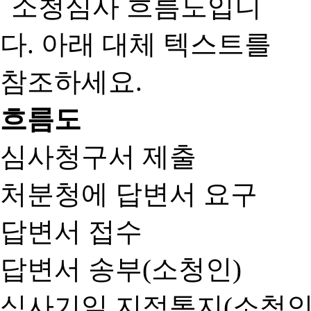
흐름도
심사청구서 제출
처분청에 답변서 요구
답변서 접수
답변서 송부(소청인)
심사기일 지정통지(소청인