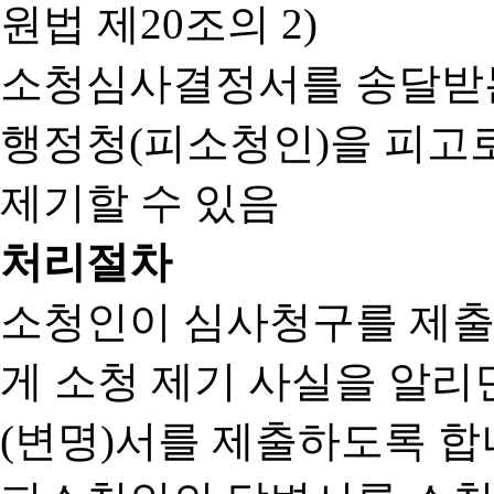
원법 제20조의 2)
소청심사결정서를 송달받는
행정청(피소청인)을 피고
제기할 수 있음
처리절차
소청인이 심사청구를 제출
게 소청 제기 사실을 알
(변명)서를 제출하도록 합