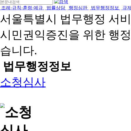
조례·규칙·훈령·예규
법률상담
행정심판
법무행정정보
규
서울특별시 법무행정 서
시민권익증진을 위한 행
습니다.
법무행정정보
소청심사