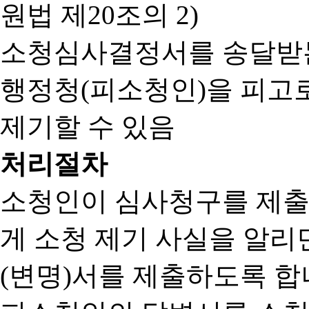
원법 제20조의 2)
소청심사결정서를 송달받는
행정청(피소청인)을 피고
제기할 수 있음
처리절차
소청인이 심사청구를 제출
게 소청 제기 사실을 알
(변명)서를 제출하도록 합