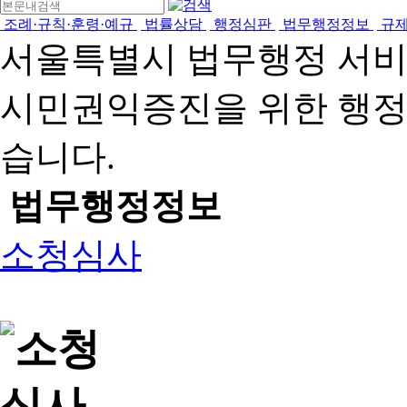
조례·규칙·훈령·예규
법률상담
행정심판
법무행정정보
규
서울특별시 법무행정 서
시민권익증진을 위한 행
습니다.
법무행정정보
소청심사