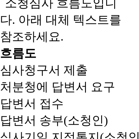
흐름도
심사청구서 제출
처분청에 답변서 요구
답변서 접수
답변서 송부(소청인)
심사기일 지정통지(소청인